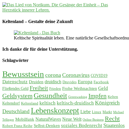
Keltenland – Gestalte deine Zukunft
Keltische Spiritualität leben. Eine natürliche Gesellschaftso
Ich danke dir für deine Unterstützung.
Schlagwörter
Bewusstsein
corona
Coronavirus
COVID19
Datenschutz
Europa
Druiden
druidisch
Druvides
Facebook
Freiheit
Geld
Frohe Weihnachten
Fließendes Geld
Frieden
Gesundheit
Geldsystem
Impfen
Kelten
Greenwashing
Königreich
keltisch
keltisch-druidisch
Keltendorf
Keltenland
Lebenskonzept
Deutschland
Liebe
Linux
Markt
Michael
Recht
Mobilfunk
NaturalWaves
Neue Welt
Tellinger
Online Business
soziales Bodenrecht
Staatenlos
Selbst-Denken
Robert Franz Reihe