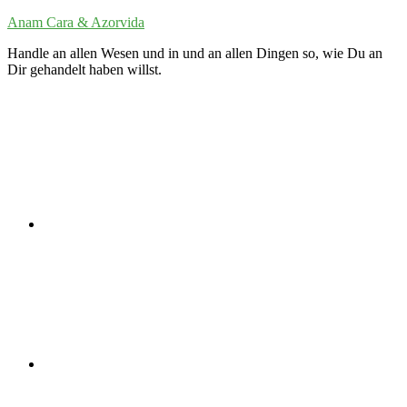
Zum
Anam Cara & Azorvida
Inhalt
Handle an allen Wesen und in und an allen Dingen so, wie Du an
springen
Dir gehandelt haben willst.
Twitter
LinkedIn
VK