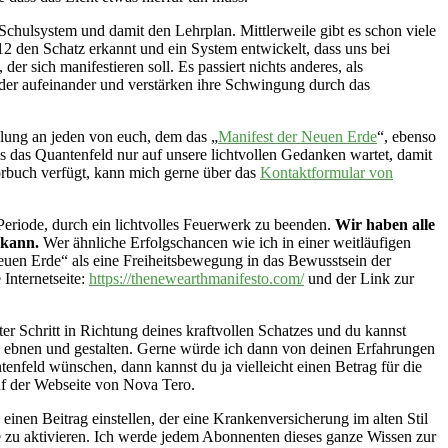
as Schulsystem und damit den Lehrplan. Mittlerweile gibt es schon viele
912 den Schatz erkannt und ein System entwickelt, dass uns bei
er sich manifestieren soll. Es passiert nichts anderes, als
der aufeinander und verstärken ihre Schwingung durch das
hlung an jeden von euch, dem das „
Manifest der Neuen Erde
“, ebenso
ss das Quantenfeld nur auf unsere lichtvollen Gedanken wartet, damit
örbuch verfügt, kann mich gerne über das
Kontaktformular von
Periode, durch ein lichtvolles Feuerwerk zu beenden.
Wir haben alle
n kann.
Wer ähnliche Erfolgschancen wie ich in einer weitläufigen
Neuen Erde“ als eine Freiheitsbewegung in das Bewusstsein der
Internetseite:
https://thenewearthmanifesto.com/
und der Link zur
rster Schritt in Richtung deines kraftvollen Schatzes und du kannst
 ebnen und gestalten. Gerne würde ich dann von deinen Erfahrungen
tenfeld wünschen, dann kannst du ja vielleicht einen Betrag für die
uf der Webseite von Nova Tero.
inen Beitrag einstellen, der eine Krankenversicherung im alten Stil
te zu aktivieren. Ich werde jedem Abonnenten dieses ganze Wissen zur