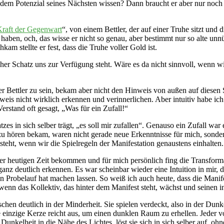
 dem Potenzial seines Nächsten wissen? Dann braucht er aber nur noch 
Kraft der Gegenwart
“, von einem Bettler, der auf einer Truhe sitzt und
et haben, och, das wisse er nicht so genau, aber bestimmt nur so alte u
am stellte er fest, dass die Truhe voller Gold ist.
elcher Schatz uns zur Verfügung steht. Wäre es da nicht sinnvoll, wen
 Bettler zu sein, bekam aber nicht den Hinweis von außen auf diesen 
weis nicht wirklich erkennen und verinnerlichen. Aber intuitiv habe ic
stand oft gesagt, „Was für ein Zufall!“
es in sich selber trägt, „es soll mir zufallen“. Genauso ein Zufall war
zu hören bekam, waren nicht gerade neue Erkenntnisse für mich, sonder
steht, wenn wir die Spielregeln der Manifestation genaustens einhalten.
n der heutigen Zeit bekommen und für mich persönlich fing die Transfo
ganz deutlich erkennen. Es war scheinbar wieder eine Intuition in mir, 
nen Probelauf hat machen lassen. So weiß ich auch heute, dass die Man
 das Kollektiv, das hinter dem Manifest steht, wächst und seinen inn
hen deutlich in der Minderheit. Sie spielen verdeckt, also in der Dunke
einzige Kerze reicht aus, um einen dunklen Raum zu erhellen. Jeder von
kelheit in die Nähe des Lichtes, löst sie sich in sich selber auf, ohne