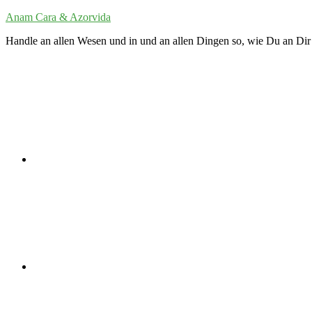
Zum
Anam Cara & Azorvida
Inhalt
Handle an allen Wesen und in und an allen Dingen so, wie Du an Dir 
springen
Twitter
LinkedIn
VK