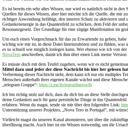
Es ist bereits ein sehr altes Wissen, nur wird es natürlich nicht in d
Quellen für dieses Wissen, aber hier möchte ich die Quelle, die mir z
richtiger Anwendung befähigt, den inneren Schatz zu aktivieren und uns
Gedankenenergie in das Quantenfeld zu schicken, dem Feld der unbeg
Resonanzgesetz. Der Grundlage für eine zügige Manifestation im gr
Um euch einen Vorgeschmack für das zu Erwartende zu geben, habe ich
wichtig wie mir ist, in diese Datei hineinzuhören und zu fühlen, was 
es so schnell wie möglich loslegen kann. Wer ebenso wie ich von de
NovaTero
anschreiben, damit ich ihm über einen Link meine Version 
Es müsste doch mit dem Teufel zugehen, wenn wir es nicht gemeinsam 
Mittel dazu und jeder der diese Nachricht bis hier her gelesen ha
Verbreitung dieser Nachricht sieht, dem kann ich nur ein multiples T
Menschen außerhalb ihrer eigenen Kanäle wächst und diese Menschen
„telegram Gruppe“:
https://t.me/livingearthgrowth
Ich bin richtig stolz auf dich, dass du dich bis an diese Stelle durchg
deine Gedanken auch für ganz persönliche Dinge in das Quantenfeld
erfahren. Wenn du magst, sende sie mir über den folgenden Link:
htt
Unterstützung unseres Projektes, „Nova Tero in Portugal“, mit wünsc
Vielleicht magst du unseren Kanal abonnieren, um über die zukünftige
überflüssig macht. Auch hier ist ein Wissen notwendig, um die Ursac