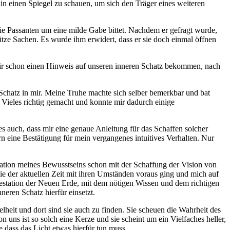
in einen Spiegel zu schauen, um sich den Träger eines weiteren
 die Passanten um eine milde Gabe bittet. Nachdem er gefragt wurde,
nnütze Sachen. Es wurde ihm erwidert, dass er sie doch einmal öffnen
n wir schon einen Hinweis auf unseren inneren Schatz bekommen, nach
Schatz in mir. Meine Truhe machte sich selber bemerkbar und bat
h Vieles richtig gemacht und konnte mir dadurch einige
 es auch, dass mir eine genaue Anleitung für das Schaffen solcher
n eine Bestätigung für mein vergangenes intuitives Verhalten. Nur
rmation meines Bewusstseins schon mit der Schaffung der Vision von
die der aktuellen Zeit mit ihren Umständen voraus ging und mich auf
ifestation der Neuen Erde, mit dem nötigen Wissen und dem richtigen
eren Schatz hierfür einsetzt.
lheit und dort sind sie auch zu finden. Sie scheuen die Wahrheit des
 uns ist so solch eine Kerze und sie scheint um ein Vielfaches heller,
 dass das Licht etwas hierfür tun muss.