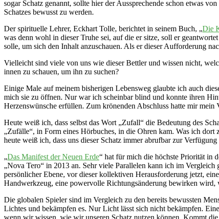
sogar Schatz genannt, sollte hier der Aussprechende schon etwas von
Schatzes bewusst zu werden.
Der spirituelle Lehrer, Eckhart Tolle, berichtet in seinem Buch, „
Die 
was denn wohl in dieser Truhe sei, auf die er sitze, soll er geantwort
solle, um sich den Inhalt anzuschauen. Als er dieser Aufforderung nachk
Vielleicht sind viele von uns wie dieser Bettler und wissen nicht, w
innen zu schauen, um ihn zu suchen?
Einige Male auf meinem bisherigen Lebensweg glaubte ich auch dieser
mich sie zu öffnen. Nur war ich scheinbar blind und konnte ihren Hin
Herzenswünsche erfüllen. Zum krönenden Abschluss hatte mir mein Ver
Heute weiß ich, dass selbst das Wort „Zufall“ die Bedeutung des Schatz
„Zufälle“, in Form eines Hörbuches, in die Ohren kam. Was ich dort 
heute weiß ich, dass uns dieser Schatz immer abrufbar zur Verfügung 
„
Das Manifest der Neuen Erde
“ hat für mich die höchste Priorität i
„Nova Tero“ in 2013 an. Sehr viele Parallelen kann ich im Vergleich 
persönlicher Ebene, vor dieser kollektiven Herausforderung jetzt, ei
Handwerkzeug, eine powervolle Richtungsänderung bewirken wird, wenn
Die globalen Spieler sind im Vergleich zu den bereits bewussten Mensc
Lichtes und bekämpfen es. Nur Licht lässt sich nicht bekämpfen. Eine 
wenn wir wissen, wie wir unseren Schatz nutzen können. Kommt die Dun