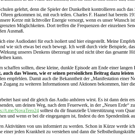
en Schulen gelehrt, denn die Spieler der Dunkelheit kontrollieren auch d
u Ohren gekommen ist, mit euch teilen. Charles F. Haanel hat bereits 1
ere Kerze mit lichtvoller Energie versorgt, wenn es unser Wunsch ist, d
renzten Möglichkeiten. Dort treffen die Frequenzen der einzelnen Sen
oßen Ausmaß.
 eine Audiodatei für euch isoliert und hier eingestellt. Meine Empfe
und wie sich etwas bei euch bewegt. Ich weiß durch viele Beispiele, da
r Wirkung unseres Denkens überzeugt ist und nicht über das gesamte H
leihen kann.
schaffen sollten, diese kleine, dunkle Episode am Ende einer langen 
t, auch das Wissen, wie er seinen persönlichen Beitrag dazu leiste
eilen empfehlen. Damit auch die Bekanntheit der „Manifestation einer 
 Zugang zu weiteren Informationen und Aktionen bekommen, hier die 
earbeitet hast und dir gleich das Audio anhören wirst. Es ist dann dein e
 senden, um deinen Weg, nach dem Feuerwerk, in der „Neuen Erde“ zu
ps://t.me/NovaTero24
solltest du dir finanzielle Unterstützung vom Quan
hen und wenn er bei dir eingegangen ist, findest du den Spendenlink a
n Aktivitäten von uns informiert zu werden. Schon in Kürze werde ich e
he einer jeden Krankheit zu verstehen und dann die Selbstheilungskräf