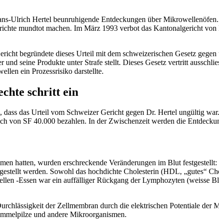
ns-Ulrich Hertel beunruhigende Entdeckungen über Mikrowellenöfen. Se
erichte mundtot machen. Im März 1993 verbot das Kantonalgericht von 
Gericht begründete dieses Urteil mit dem schweizerischen Gesetz gegen
nd seine Produkte unter Strafe stellt. Dieses Gesetz vertritt ausschlie
llen ein Prozessrisiko darstellte.
hte schritt ein
 dass das Urteil vom Schweizer Gericht gegen Dr. Hertel ungültig war
ich von SF 40.000 bezahlen. In der Zwischenzeit werden die Entdeckung
en hatten, wurden erschreckende Veränderungen im Blut festgestellt:
estellt werden. Sowohl das hochdichte Cholesterin (HDL, „gutes“ Chol
len -Essen war ein auffälliger Rückgang der Lymphozyten (weisse Bl
Durchlässigkeit der Zellmembran durch die elektrischen Potentiale der 
himmelpilze und andere Mikroorganismen.