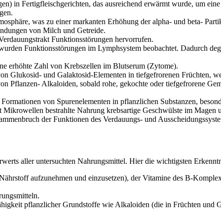
en) in Fertigfleischgerichten, das ausreichend erwärmt wurde, um ei
gen.
mosphäre, was zu einer markanten Erhöhung der alpha- und beta- Parti
indungen von Milch und Getreide.
 Verdauungstrakt Funktionsstörungen hervorrufen.
wurden Funktionsstörungen im Lymphsystem beobachtet. Dadurch degen
ne erhöhte Zahl von Krebszellen im Blutserum (Zytome).
on Glukosid- und Galaktosid-Elementen in tiefgefrorenen Früchten, we
n Pflanzen- Alkaloiden, sobald rohe, gekochte oder tiefgefrorene Gem
 Formationen von Spurenelementen in pflanzlichen Substanzen, besond
 mit Mikrowellen bestrahlte Nahrung krebsartige Geschwülste im Magen
usammenbruch der Funktionen des Verdauungs- und Ausscheidungssyst
erts aller untersuchten Nahrungsmittel. Hier die wichtigsten Erkenntn
Nährstoff aufzunehmen und einzusetzen), der Vitamine des B-Komplexe
rungsmitteln.
fähigkeit pflanzlicher Grundstoffe wie Alkaloiden (die in Früchten 