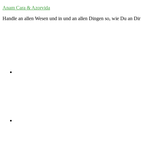
Zum
Anam Cara & Azorvida
Inhalt
Handle an allen Wesen und in und an allen Dingen so, wie Du an Dir 
springen
Twitter
LinkedIn
VK