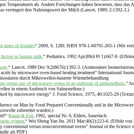
drigen Temperaturen ab. Andere Forschungen haben bewiesen, dass da
s verringert den Nahrungswert der Milch (Lancet, 1989; 2:1392-3.)
in times of troubles
“ 2009, S. 128f; ISBN 978-1-60791-265-1 (Wir vert
 factors in human milk.
“ Pediatrics. 1992 Apr;89(4 Pt 1):667-9. (Effekt
sure.
“ Lancet. 1989 Dec 9;2(8676):1392-3. (Aminosäure Isomerisieru
no acids by microwave oven-based heating treatment“ International Jour
minosäuren durch Mikrowellen-basierte Wärmebehandlung
ing versus use of microwave ovens in an outbreak of salmonellosis.
“ Am
llen in einem Ausbruch von Salmonellose.)
ooked by microwave energy“ J. Food Science, 1975, 40:1025-29 (Textur
nfluence on Man by Food Prepared Conventionally and in the Microwav
krowelle zubereitet wurden.)
rd!“
Raum & Zeit
, 1992, special Nr. 6, Ehlers, Sauerlach.
oietic system.
“ Wei Sheng Yan Jiu. 2011 Mar;40(2):223-6. (Effekt von 
 conventional versus nonconventional ovens“ Journal of the Science of
tudie als PDF)