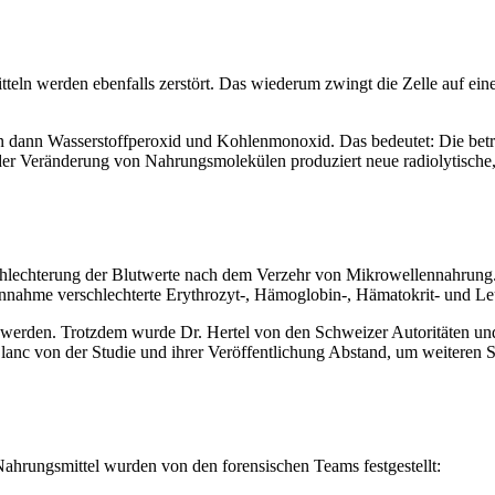
teln werden ebenfalls zerstört. Das wiederum zwingt die Zelle auf ei
en dann Wasserstoffperoxid und Kohlenmonoxid. Das bedeutet: Die bet
oder Veränderung von Nahrungsmolekülen produziert neue radiolytisch
schlechterung der Blutwerte nach dem Verzehr von Mikrowellennahrun
einnahme verschlechterte Erythrozyt-, Hämoglobin-, Hämatokrit- und L
rt werden. Trotzdem wurde Dr. Hertel von den Schweizer Autoritäten u
lanc von der Studie und ihrer Veröffentlichung Abstand, um weiteren Sc
hrungsmittel wurden von den forensischen Teams festgestellt: