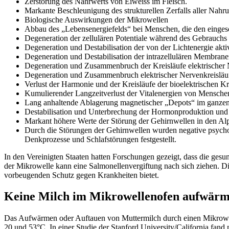
Zerstörung des Nährwerts von Eiweiss im Fleisch.
Markante Beschleunigung des strukturellen Zerfalls aller Nahr
Biologische Auswirkungen der Mikrowellen
Abbau des „Lebensenergiefelds“ bei Menschen, die den einges
Degeneration der zellulären Potentiale während des Gebrauchs 
Degeneration und Destabilisation der von der Lichtenergie akti
Degeneration und Destabilisation der intrazellulären Membran
Degeneration und Zusammenbruch der Kreisläufe elektrischer 
Degeneration und Zusammenbruch elektrischer Nervenkreisläuf
Verlust der Harmonie und der Kreisläufe der bioelektrischen Kr
Kumulierender Langzeitverlust der Vitalenergien von Menschen,
Lang anhaltende Ablagerung magnetischer „Depots“ im ganze
Destabilisation und Unterbrechung der Hormonproduktion und
Markant höhere Werte der Störung der Gehirnwellen in den Alp
Durch die Störungen der Gehirnwellen wurden negative psych
Denkprozesse und Schlafstörungen festgestellt.
In den Vereinigten Staaten hatten Forschungen gezeigt, dass die ge
der Mikrowelle kann eine Salmonellenvergiftung nach sich ziehen. 
vorbeugenden Schutz gegen Krankheiten bietet.
Keine Milch im Mikrowellenofen aufwär
Das Aufwärmen oder Auftauen von Muttermilch durch einen Mikrowell
20 und 53°C. In einer Studie der Stanford University/California fa