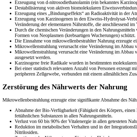
Erzeugung von d-nitrosodiethanolamin (ein bekanntes Karzinog
Destabilisierung von aktiven biomolekularen Eiweissverbindun
Erzeugung eines „Bindungseffekts“ an Radioaktivität in der At
Erzeugung von Karzinogenen in den Eiweiss-Hydrolysat-Verb
Veränderung der elementaren Nährstoffe, die anschliessend im
Durch die chemischen Veränderungen in den Nahrungsmitteln 
Formen von Neoplasmen (krebsartigen Wucherungen) schützt.
Die Einnahme von mikrowellenbestrahlter Nahrung erzeugte ei
Mikrowellenstrahlung verursacht eine Veränderung im Abbau v
Mikrowellenstrahlung verursacht eine Veränderung im Abbau vo
ausgesetzt werden.
Karzinogene freie Radikale wurden in bestimmten molekularen
Bei einer statistisch relevanten Anzahl von Personen erzeugt
peripheren Zellgewebe, verbunden mit einem allmählichen Z
Zerstörung des Nährwerts der Nahrung
Mikrowellenbestrahlung erzeugte eine signifikante Abnahme des Nährw
Abnahme der Bio-Verfügbarkeit (Fähigkeit des Körpers, einen 
fettähnlichen Substanzen in allen Nahrungsmitteln.
Verlust von 60 bis 90% der Vitalenergie in allen getesteten Nah
Reduktion im metabolischen Verhalten und in der Integrations
Nitrilosiden.