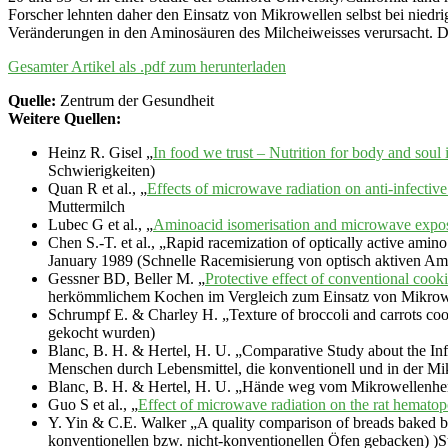
Forscher lehnten daher den Einsatz von Mikrowellen selbst bei nie
Veränderungen in den Aminosäuren des Milcheiweisses verursacht. Da
Gesamter Artikel als .pdf zum herunterladen
Quelle:
Zentrum der Gesundheit
Weitere Quellen:
Heinz R. Gisel „
In food we trust – Nutrition for body and soul 
Schwierigkeiten)
Quan R et al., „
Effects of microwave radiation on anti-infective
Muttermilch
Lubec G et al., „
Aminoacid isomerisation and microwave expo
Chen S.-T. et al., „Rapid racemization of optically active ami
January 1989 (Schnelle Racemisierung von optisch aktiven A
Gessner BD, Beller M. „
Protective effect of conventional cook
herkömmlichem Kochen im Vergleich zum Einsatz von Mikrowe
Schrumpf E. & Charley H. „Texture of broccoli and carrots c
gekocht wurden)
Blanc, B. H. & Hertel, H. U. „Comparative Study about the I
Menschen durch Lebensmittel, die konventionell und in der Mi
Blanc, B. H. & Hertel, H. U. „Hände weg vom Mikrowellenhe
Guo S et al., „
Effect of microwave radiation on the rat hematop
Y. Yin & C.E. Walker „A quality comparison of breads baked by
konventionellen bzw. nicht-konventionellen Öfen gebacken) )S