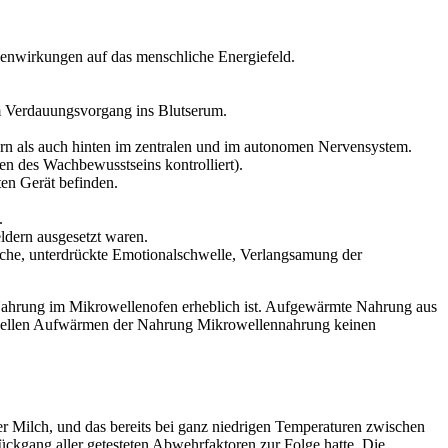
benwirkungen auf das menschliche Energiefeld.
om Verdauungsvorgang ins Blutserum.
rn als auch hinten im zentralen und im autonomen Nervensystem.
en des Wachbewusstseins kontrolliert).
ten Gerät befinden.
.
ldern ausgesetzt waren.
che, unterdrückte Emotionalschwelle, Verlangsamung der
 Nahrung im Mikrowellenofen erheblich ist. Aufgewärmte Nahrung aus
ionellen Aufwärmen der Nahrung Mikrowellennahrung keinen
 Milch, und das bereits bei ganz niedrigen Temperaturen zwischen
ckgang aller getesteten Abwehrfaktoren zur Folge hatte. Die