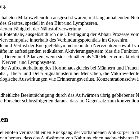
ung.
chalteten Mikrowellenöfen ausgesetzt waren, mit lang anhaltenden Ne
des Gerätes, speziell in den Blut-und Lymphseren.
vierten Fähigkeit der Nährstoffverwertung.
en-Potentiale, ausgelöst durch die Übertragung der Abbau-Prozesse v
Nervenimpulse innerhalb des Verbindungspotentials im Grosshirn.
e und Vertust der Energiefeldsymmetrie in den Nervzentren sowohl vo
äfte im aufsteigenden retikularen Aktivierungssystem (das die Funktion
 Tieren und Pflanzen, wenn sie sich näher als 500 Meter vom aktivier
n Nerven- und Lymphsystem.
 der Aufrechterhaltung des Hormonausgleichs bei Männern und Frauen
ha-, Theta- und Delta-Signalmustern bei Menschen, die Mikrowellenfe
ologische Auswirkungen wie Erinnerungsverlust, Konzentrationsschwä
sundheitliche Beeinträchtigung durch das Aufwärmen übrig gebliebener
Die Forscher schlussfolgerten daraus, dass im Gegensatz zum konvent
men
enofen verursacht einen Rückgang der vorhandenen Antikörper in der
nd man heraus, dass das Aufwärmen von Nahrung einen nachweisbaren Rü