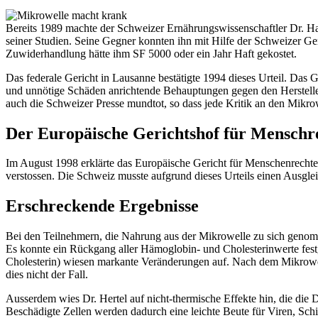
Bereits 1989 machte der Schweizer Ernährungswissenschaftler Dr. Ha
seiner Studien. Seine Gegner konnten ihn mit Hilfe der Schweizer G
Zuwiderhandlung hätte ihm SF 5000 oder ein Jahr Haft gekostet.
Das federale Gericht in Lausanne bestätigte 1994 dieses Urteil. Das 
und unnötige Schäden anrichtende Behauptungen gegen den Hersteller u
auch die Schweizer Presse mundtot, so dass jede Kritik an den Mikrowe
Der Europäische Gerichtshof für Menschrec
Im August 1998 erklärte das Europäische Gericht für Menschenrechte,
verstossen. Die Schweiz musste aufgrund dieses Urteils einen Ausgle
Erschreckende Ergebnisse
Bei den Teilnehmern, die Nahrung aus der Mikrowelle zu sich genomm
Es konnte ein Rückgang aller Hämoglobin- und Cholesterinwerte festg
Cholesterin) wiesen markante Veränderungen auf. Nach dem Mikrowel
dies nicht der Fall.
Ausserdem wies Dr. Hertel auf nicht-thermische Effekte hin, die die 
Beschädigte Zellen werden dadurch eine leichte Beute für Viren, Sc