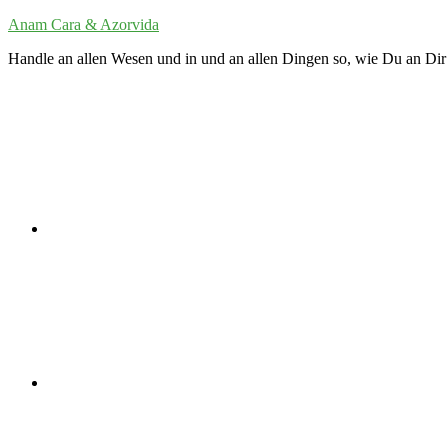
Zum
Anam Cara & Azorvida
Inhalt
Handle an allen Wesen und in und an allen Dingen so, wie Du an Dir 
springen
Twitter
LinkedIn
VK