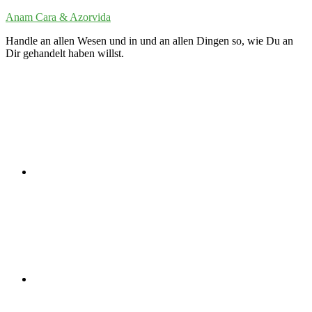
Zum
Anam Cara & Azorvida
Inhalt
Handle an allen Wesen und in und an allen Dingen so, wie Du an
springen
Dir gehandelt haben willst.
Twitter
LinkedIn
VK