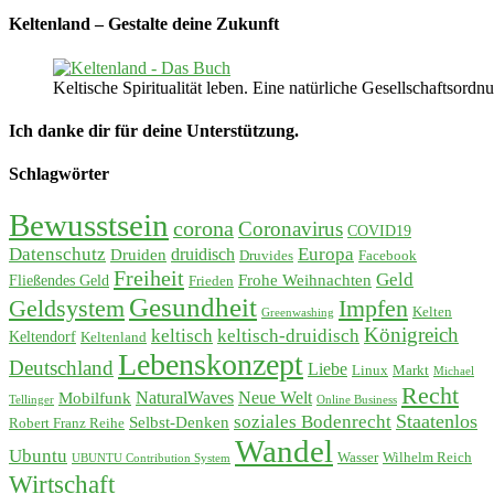
Keltenland – Gestalte deine Zukunft
Keltische Spiritualität leben. Eine natürliche Gesellschaftso
Ich danke dir für deine Unterstützung.
Schlagwörter
Bewusstsein
corona
Coronavirus
COVID19
Datenschutz
Europa
Druiden
druidisch
Druvides
Facebook
Freiheit
Geld
Frohe Weihnachten
Fließendes Geld
Frieden
Gesundheit
Geldsystem
Impfen
Kelten
Greenwashing
Königreich
keltisch
keltisch-druidisch
Keltendorf
Keltenland
Lebenskonzept
Deutschland
Liebe
Linux
Markt
Michael
Recht
Mobilfunk
NaturalWaves
Neue Welt
Tellinger
Online Business
soziales Bodenrecht
Staatenlos
Selbst-Denken
Robert Franz Reihe
Wandel
Ubuntu
Wasser
Wilhelm Reich
UBUNTU Contribution System
Wirtschaft