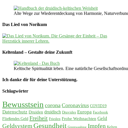
Alte Wege zur Wiederentdeckung von Harmonie, Naturverbunden
Das Lied von Norikum
Keltenland – Gestalte deine Zukunft
Keltische Spiritualität leben. Eine natürliche Gesellschaftso
Ich danke dir für deine Unterstützung.
Schlagwörter
Bewusstsein
corona
Coronavirus
COVID19
Datenschutz
Europa
Druiden
druidisch
Druvides
Facebook
Freiheit
Geld
Frohe Weihnachten
Fließendes Geld
Frieden
Gesundheit
Geldsystem
Impfen
Kelten
Greenwashing