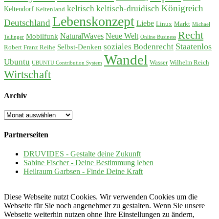
Königreich
keltisch
keltisch-druidisch
Keltendorf
Keltenland
Lebenskonzept
Deutschland
Liebe
Linux
Markt
Michael
Recht
Mobilfunk
NaturalWaves
Neue Welt
Tellinger
Online Business
soziales Bodenrecht
Staatenlos
Selbst-Denken
Robert Franz Reihe
Wandel
Ubuntu
Wasser
Wilhelm Reich
UBUNTU Contribution System
Wirtschaft
Archiv
Archiv
Partnerseiten
DRUVIDES - Gestalte deine Zukunft
Sabine Fischer - Deine Bestimmung leben
Heilraum Garbsen - Finde Deine Kraft
Diese Webseite nutzt Cookies. Wir verwenden Cookies um die
Webseite für Sie noch angenehmer zu gestalten. Wenn Sie unsere
Webseite weiterhin nutzen ohne Ihre Einstellungen zu ändern,