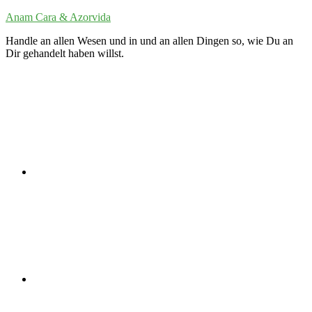
Zum
Anam Cara & Azorvida
Inhalt
Handle an allen Wesen und in und an allen Dingen so, wie Du an
springen
Dir gehandelt haben willst.
Twitter
LinkedIn
VK