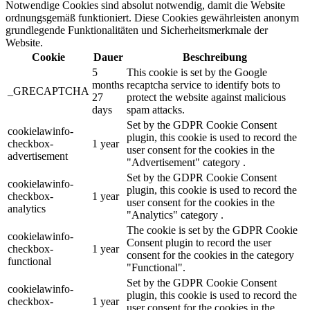
Notwendige Cookies sind absolut notwendig, damit die Website
ordnungsgemäß funktioniert. Diese Cookies gewährleisten anonym
grundlegende Funktionalitäten und Sicherheitsmerkmale der
Website.
Cookie
Dauer
Beschreibung
5
This cookie is set by the Google
months
recaptcha service to identify bots to
_GRECAPTCHA
27
protect the website against malicious
days
spam attacks.
Set by the GDPR Cookie Consent
cookielawinfo-
plugin, this cookie is used to record the
checkbox-
1 year
user consent for the cookies in the
advertisement
"Advertisement" category .
Set by the GDPR Cookie Consent
cookielawinfo-
plugin, this cookie is used to record the
checkbox-
1 year
user consent for the cookies in the
analytics
"Analytics" category .
The cookie is set by the GDPR Cookie
cookielawinfo-
Consent plugin to record the user
checkbox-
1 year
consent for the cookies in the category
functional
"Functional".
Set by the GDPR Cookie Consent
cookielawinfo-
plugin, this cookie is used to record the
checkbox-
1 year
user consent for the cookies in the