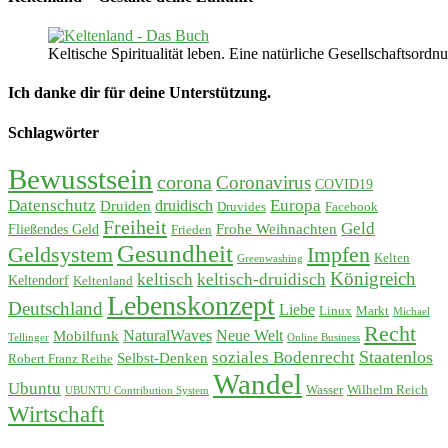
Keltische Spiritualität leben. Eine natürliche Gesellschaftso
Ich danke dir für deine Unterstützung.
Schlagwörter
Bewusstsein
corona
Coronavirus
COVID19
Datenschutz
Europa
Druiden
druidisch
Druvides
Facebook
Freiheit
Geld
Frohe Weihnachten
Fließendes Geld
Frieden
Gesundheit
Geldsystem
Impfen
Kelten
Greenwashing
Königreich
keltisch
keltisch-druidisch
Keltendorf
Keltenland
Lebenskonzept
Deutschland
Liebe
Linux
Markt
Michael
Recht
Mobilfunk
NaturalWaves
Neue Welt
Tellinger
Online Business
soziales Bodenrecht
Staatenlos
Selbst-Denken
Robert Franz Reihe
Wandel
Ubuntu
Wasser
Wilhelm Reich
UBUNTU Contribution System
Wirtschaft