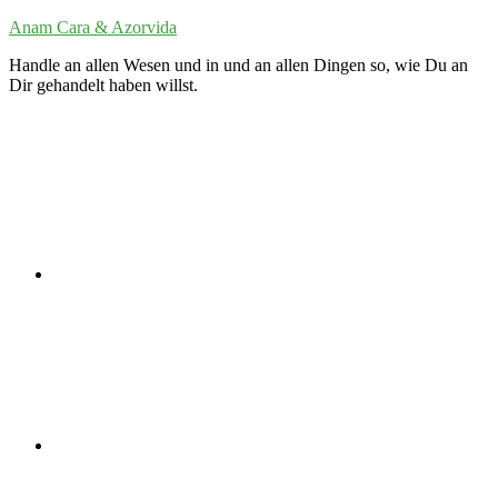
Zum
Anam Cara & Azorvida
Inhalt
Handle an allen Wesen und in und an allen Dingen so, wie Du an
springen
Dir gehandelt haben willst.
Twitter
LinkedIn
VK