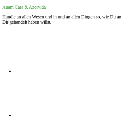
Zum
Anam Cara & Azorvida
Inhalt
Handle an allen Wesen und in und an allen Dingen so, wie Du an
springen
Dir gehandelt haben willst.
Twitter
LinkedIn
VK