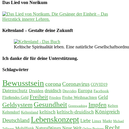
Das Lied von Norikum
Keltenland – Gestalte deine Zukunft
Keltische Spiritualität leben. Eine natürliche Gesellschaftso
Ich danke dir für deine Unterstützung.
Schlagwörter
Bewusstsein
corona
Coronavirus
COVID19
Datenschutz
Europa
Druiden
druidisch
Druvides
Facebook
Freiheit
Geld
Frohe Weihnachten
Fließendes Geld
Frieden
Gesundheit
Geldsystem
Impfen
Kelten
Greenwashing
Königreich
keltisch
keltisch-druidisch
Keltendorf
Keltenland
Lebenskonzept
Deutschland
Liebe
Linux
Markt
Michael
Recht
Mobilfunk
NaturalWaves
Neue Welt
Tellinger
Online Business